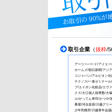
取引企業
（
抜粋
/
アーリーバード/アイエー
ホームズ/朝日新聞/アジ
コジャパン/アルビオン化粧
テクノス/一進ゼミナール/
プ/エイボン化粧品/エヴァ
クス/大江個人指導塾/大塚
ル/がってん寿司/かつや/
番屋/河合楽器/川越グリ
少年刑務所/川越青年会議