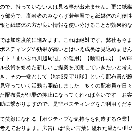
ので、持っていない人は見る事が出来ません。更に紙
う部分で、高齢者のみならず若年層でも紙媒体の利便
報と紙媒体の方が良い情報を使い分けることが効果的
では加速度的に進みます。これは絶対です。弊社も今
ポスティングの効果が高いとはいえ成長は見込めません
イト「まいぷれ川越周辺」の運用】【動画作成】【WE
ル技術を絡めた新しいご提案を展開していきたいと考
き、その一端として【地域見守り隊】という配布員が
見守っていく活動も開始しました。多くの配布員が日
た配布員が犯罪の抑止になってくれれば幸いです。お
助に繋がりますので、是非ポスティングをご利用くだ
て笑顔になれる【ポジティブな気持ちを創造する企業
考えております。広告には“良い言葉に溢れた温かい世