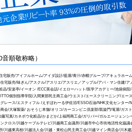
50音順敬称略）
住宅販売/アイフルホーム/アイダ設計/藍屋/青汁/赤帽グループ/アキュラホーム
ア住宅販売/味ぎん/アスクル/アスリエ/アスリエ／アップル/アパ・マン住建/ア
品/安楽亭/イーオン /ECC英会話/イエローハット/医学アカデミー/池袋病院
ITTO個別指導学院/入間東部民主商工会/ウエスト/エースクリーニング/エースホ
グレース/エスティフル /えすぽわーる伊佐沼/ESSO石油/NHK文化センター/
商会/大塚製薬/ おそうじ本舗/オリコ/カーコンビニ倶楽部/凱旋門/篭屋/ガス
加藤写真/カネボウ化粧品/かまどか/上福岡商工会/ガリバー/ガルエージェンシ
ーンクロス/川越ケーブルテレビ/川越商工会議所/川越市中心市街地活性化協議
所/川越東高校/川越法人会/川越・東松山民主商工会/川越マイン商店会/川木建