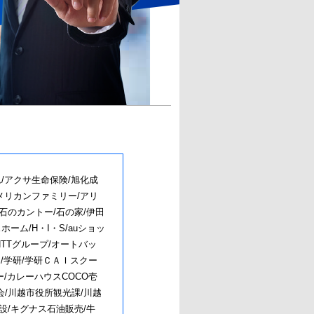
/アクサ生命保険/旭化成
メリカンファミリー/アリ
/石のカントー/石の家/伊田
ーム/H・I・S/auショッ
NTTグループ/オートバッ
ト/学研/学研ＣＡＩスクー
ー/カレーハウスCOCO壱
会/川越市役所観光課/川越
設/キグナス石油販売/牛