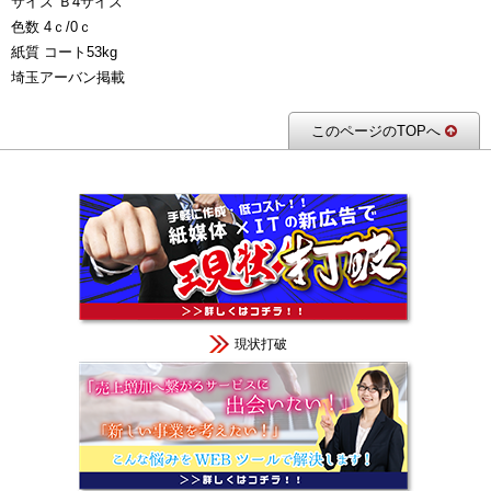
サイズ Ｂ4サイズ
色数 4ｃ/0ｃ
紙質 コート53kg
埼玉アーバン掲載
このページのTOPへ
現状打破