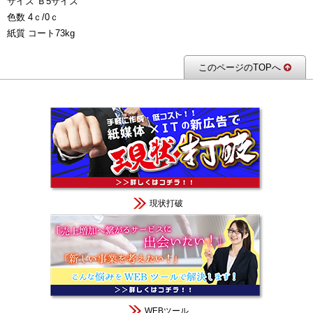
サイズ Ｂ5サイズ
色数 4ｃ/0ｃ
紙質 コート73kg
このページのTOPへ
現状打破
WEBツール