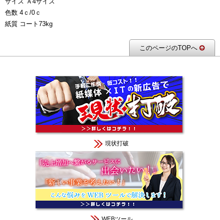
サイズ Ａ4サイズ
色数 4ｃ/0ｃ
紙質 コート73kg
このページのTOPへ
現状打破
WEBツール