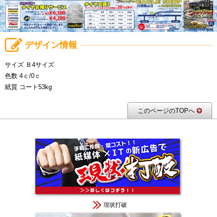
デザイン情報
サイズ Ｂ4サイズ
色数 4ｃ/0ｃ
紙質 コート53kg
このページのTOPへ
現状打破