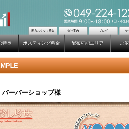
配布スタッフ募集
会社案内
ブログ
サ
の特長
ポスティング料金
配布可能エリア
ご依
MPLE
：
バーバーショップ様