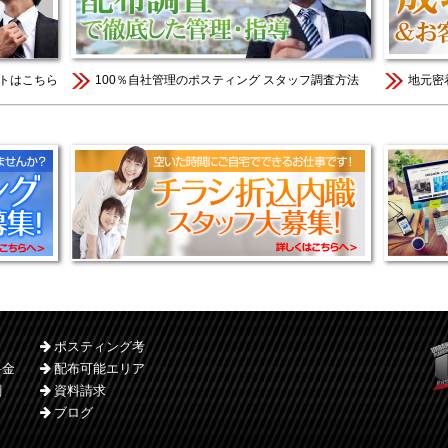
トはこちら
100％自社管理のポスティング スタッフ調査方法
地元密
ポスティング考
料金
配布可能エリア
刷
資料請求
ブログ